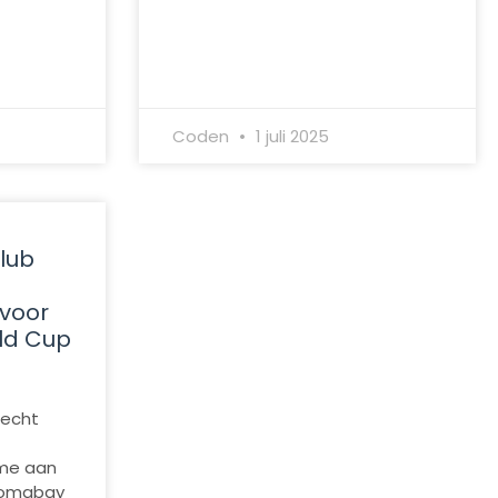
Coden
1 juli 2025
lub
 voor
ld Cup
lecht
me aan
 Somabay