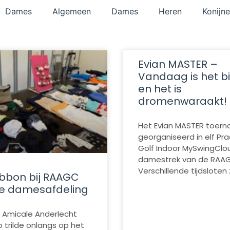
Dames
Algemeen
Dames
Heren
Konijn
Evian MASTER –
Vandaag is het b
en het is
dromenwaraakt!
Het Evian MASTER toerno
georganiseerd in elf Pra
Golf Indoor MySwingClo
damestrek van de RAAG
Verschillende tijdsloten 
ibbon bij RAAGC
e damesafdeling
 Amicale Anderlecht
b trilde onlangs op het