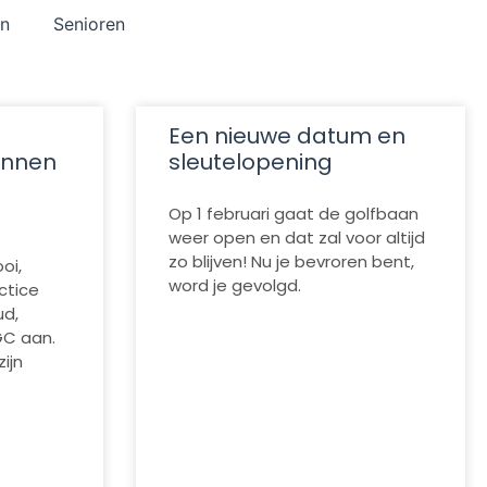
en
Senioren
Een nieuwe datum en
innen
sleutelopening
Op 1 februari gaat de golfbaan
weer open en dat zal voor altijd
zo blijven! Nu je bevroren bent,
oi,
word je gevolgd.
ctice
ud,
C aan.
zijn