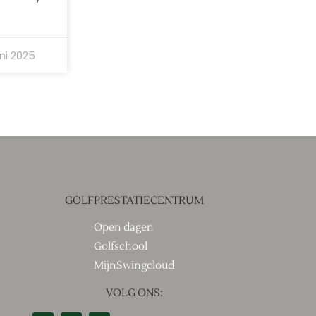
uni 2025
GOLFPRESTATIECENTRUM
Open dagen
Golfschool
MijnSwingcloud
VOLG ONS: