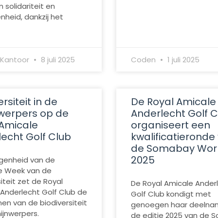
 solidariteit en
nheid, dankzij het
 Kantoor
8 juli 2025
Coden
1 juli 2025
rsiteit in de
De Royal Amicale
nwerpers op de
Anderlecht Golf C
 Amicale
organiseert een
echt Golf Club
kwalificatieronde
de Somabay Wor
2025
genheid van de
e Week van de
iteit zet de Royal
De Royal Amicale Ander
Anderlecht Golf Club de
Golf Club kondigt met
en van de biodiversiteit
genoegen haar deelna
hijnwerpers.
de editie 2025 van de