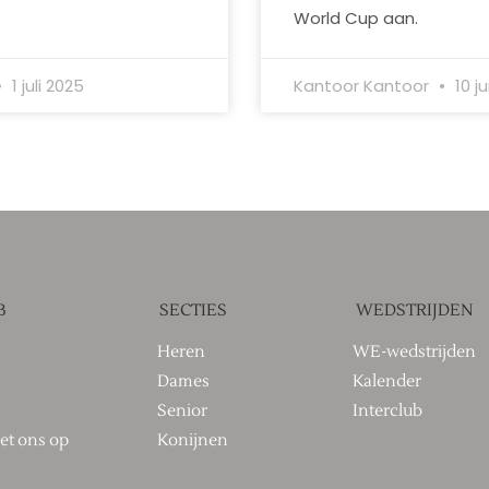
World Cup aan.
1 juli 2025
Kantoor Kantoor
10 j
B
SECTIES
WEDSTRIJDEN
Heren
WE-wedstrijden
Dames
Kalender
Senior
Interclub
et ons op
Konijnen