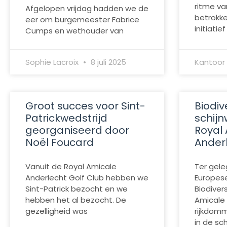
ritme van
Afgelopen vrijdag hadden we de
betrokke
eer om burgemeester Fabrice
initiatief
Cumps en wethouder van
Sophie Lacroix
8 juli 2025
Kantoor
Groot succes voor Sint-
Biodive
Patrickwedstrijd
schij
georganiseerd door
Royal
Noël Foucard
Anderl
Vanuit de Royal Amicale
Ter gele
Anderlecht Golf Club hebben we
Europes
Sint-Patrick bezocht en we
Biodivers
hebben het al bezocht. De
Amicale 
gezelligheid was
rijkdomm
in de sc