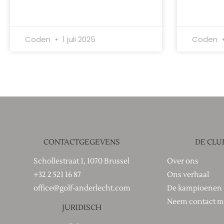
Coden
1 juli 2025
Coden
CONTACTGEGEVENS
DE CLU
Schollestraat 1, 1070 Brussel
Over ons
+32 2 521 16 87
Ons verhaal
office@golf-anderlecht.com
De kampioenen
Neem contact m
JURIDISCH