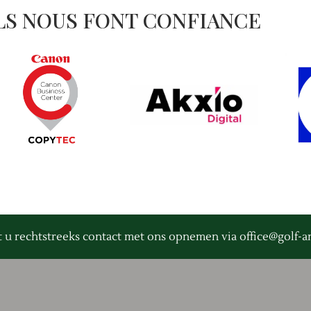
LS NOUS FONT CONFIANCE
t u rechtstreeks contact met ons opnemen via
office@golf-