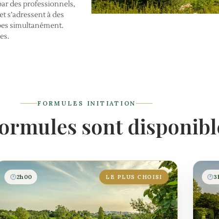
par des professionnels,
 et s’adressent à des
oupes simultanément.
es.
FORMULES INITIATION
formules sont disponibl
2h00
3
LE PLUS CHOISI