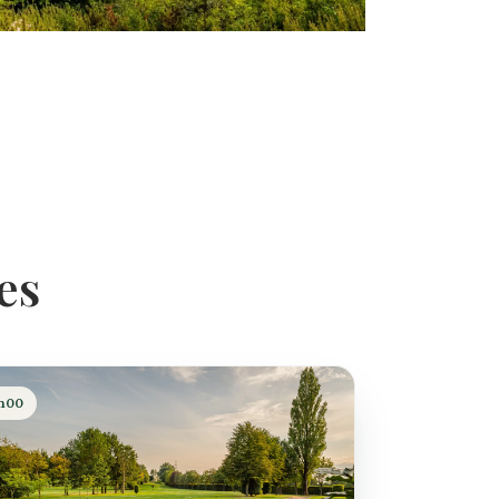
es
h00