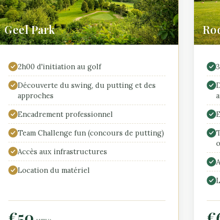
Geel Park
Ro
2h00 d'initiation au golf
3
Découverte du swing, du putting et des
D
approches
a
Encadrement professionnel
E
Team Challenge fun (concours de putting)
T
o
Accès aux infrastructures
A
Location du matériel
L
€50
€