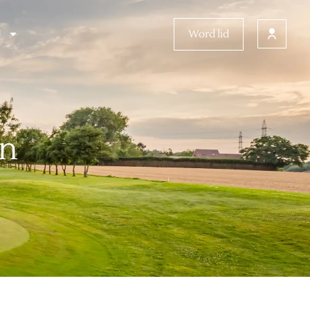
Word lid
N
en