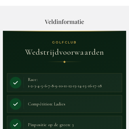
Veldinformatie
GOLFCLUB
Wedstrijdvoorwaarden
Race:
1-2-3-4-5-6-7-8-9-10-11-12-13-14-15-16-17-18
Compétition: Ladies
Pinpositie op de green: 3