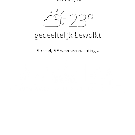
23°
gedeeltelijk bewolkt
Brussel, BE
weersverwachting ▸
Een unieke reis in het hart van
Brussel
EEN GREENFEE BOEKEN