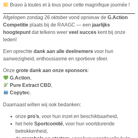
Bravo à toutes et à tous pour cette magnifique journée !
Afgelopen zondag 26 oktober vond opnieuw de
G.Action
Competitie
plaats bij de RAAGC — een
jaarlijks
hoogtepunt
dat telkens weer
veel succes
kent bij onze
leden!
Een oprechte
dank aan alle deelnemers
voor hun
aanwezigheid, enthousiasme en sportieve sfeer.
Onze
grote dank aan onze sponsors
:
G.Action
,
Pure Extract CBD
,
Copytec
.
Daarnaast willen wij ook bedanken:
onze
pro’s
, voor hun inzet en beschikbaarheid,
het hele
Sportcomité
, voor hun voortdurende
betrokkenheid,