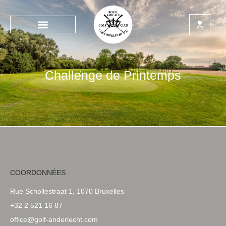
Challenge de Printemps
COORDONNÉES
Rue Schollestraat 1, 1070 Bruxelles
+32 2 521 16 87
office@golf-anderlecht.com