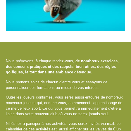
Nous prévoyons, à chaque rendez-vous,
de nombreux exercices,
des conseils pratiques et des rappels, bien utiles, des règles
golfiques, le tout dans une ambiance détendue
.
Nous prenons soins de chacun d’entre vous et essayons de
personnaliser ces formations au mieux de vos intérêts.
Outre les joueurs confirmés, vous serez aussi entourés de nombreux
nouveaux joueurs qui, comme vous, commencent l’apprentissage de
ce merveilleux sport. Ce qui vous permettra immédiatement d’être à
l’aise dans votre nouveau club où vous ne serez jamais seul.
N’hésitez à pariciper à nos activités, vous serez invités via mail. Le
calendrier de ces activités est aussi afficher sur les valves du Club