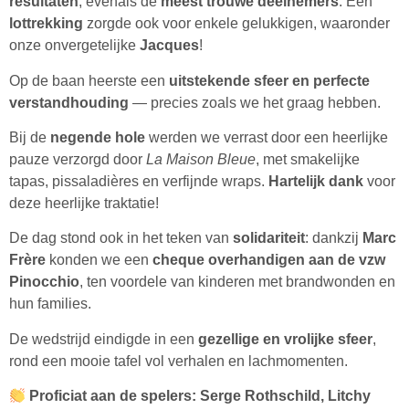
resultaten
, evenals de
meest trouwe deelnemers
. Een
lottrekking
zorgde ook voor enkele gelukkigen, waaronder
onze onvergetelijke
Jacques
!
Op de baan heerste een
uitstekende sfeer en perfecte
verstandhouding
— precies zoals we het graag hebben.
Bij de
negende hole
werden we verrast door een heerlijke
pauze verzorgd door
La Maison Bleue
, met smakelijke
tapas, pissaladières en verfijnde wraps.
Hartelijk dank
voor
deze heerlijke traktatie!
De dag stond ook in het teken van
solidariteit
: dankzij
Marc
Frère
konden we een
cheque overhandigen aan de vzw
Pinocchio
, ten voordele van kinderen met brandwonden en
hun families.
De wedstrijd eindigde in een
gezellige en vrolijke sfeer
,
rond een mooie tafel vol verhalen en lachmomenten.
Proficiat aan de spelers: Serge Rothschild, Litchy